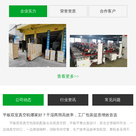
企业实力
荣誉资质
合作客户
查看更多>>
公司动态
行业资讯
常见问题
平板双室真空机哪家好？干湿两用高效率，工厂包装提质增效首选
平板双室真空包装机配备左右双真空腔，平板平整台面设计，双仓交替循环作业，一
边抽真空封口，一边摆放物料，消除等待空窗，生产效率远超单室机型。整机多采用不锈
钢机身，干湿物料通用，适用于熟食、生鲜、杂粮、五金元器件等产品真空封口。真空时