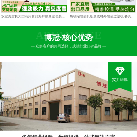
双室真空机大型商用食品海鲜抽真空包装机双仓凹槽熟食打包封口机
热收缩包装机纸盒线材外包装过塑机 餐具包膜塑封热缩膜热封机
ADVANTAGE
博冠·核心优势
— 众多客户的共同选择，成就行业口碑品牌 —
实力雄厚