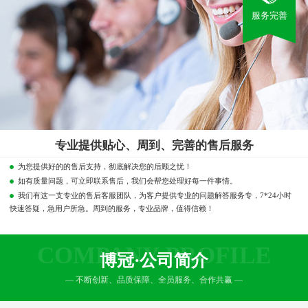
服务完善
专业提供贴心、周到、完善的售后服务
为您提供好的的售后支持，彻底解决您的后顾之忧！
如有质量问题，可立即联系售后，我们会帮您处理好每一件事情。
我们有这一支专业的售后客服团队，为客户提供专业的问题解答服务专，7*24小时
快速答疑，急用户所急。周到的服务，专业品牌，值得信赖！
COMPANY PROFILE
博冠·公司简介
— 不断创新、品质保障、全员服务、合作共赢 —