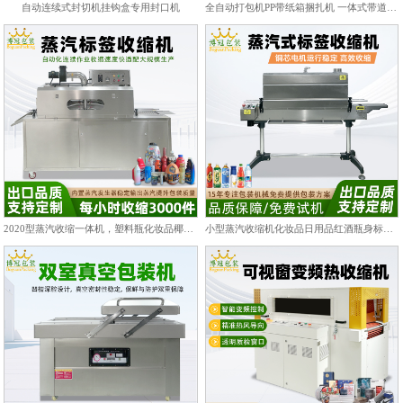
自动连续式封切机挂钩盒专用封口机
全自动打包机PP带纸箱捆扎机 一体式带道设计自动上带穿带
2020型蒸汽收缩一体机，塑料瓶化妆品椰子标签膜热收缩包装机
小型蒸汽收缩机化妆品日用品红酒瓶身标签热收缩包装机PET/PVC膜