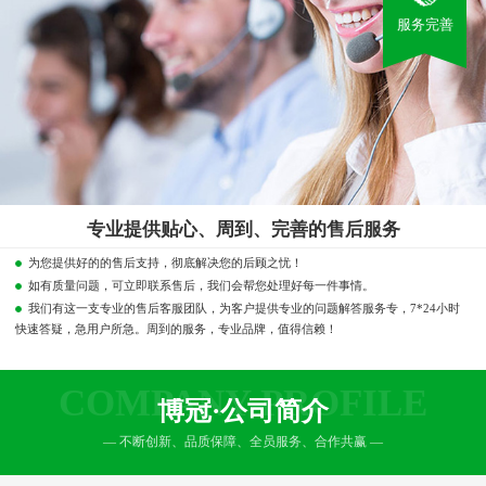
服务完善
专业提供贴心、周到、完善的售后服务
为您提供好的的售后支持，彻底解决您的后顾之忧！
如有质量问题，可立即联系售后，我们会帮您处理好每一件事情。
我们有这一支专业的售后客服团队，为客户提供专业的问题解答服务专，7*24小时
快速答疑，急用户所急。周到的服务，专业品牌，值得信赖！
COMPANY PROFILE
博冠·公司简介
— 不断创新、品质保障、全员服务、合作共赢 —