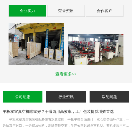
企业实力
荣誉资质
合作客户
查看更多>>
公司动态
行业资讯
常见问题
平板双室真空机哪家好？干湿两用高效率，工厂包装提质增效首选
平板双室真空包装机配备左右双真空腔，平板平整台面设计，双仓交替循环作业，一
边抽真空封口，一边摆放物料，消除等待空窗，生产效率远超单室机型。整机多采用不锈
钢机身，干湿物料通用，适用于熟食、生鲜、杂粮、五金元器件等产品真空封口。真空时