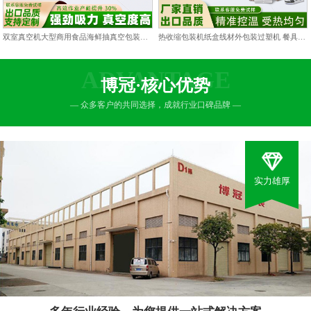
双室真空机大型商用食品海鲜抽真空包装机双仓凹槽熟食打包封口机
热收缩包装机纸盒线材外包装过塑机 餐具包膜塑封热缩膜热封机
ADVANTAGE
博冠·核心优势
— 众多客户的共同选择，成就行业口碑品牌 —
实力雄厚