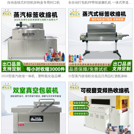
自动连续式封切机挂钩盒专用封口机
全自动打包机PP带纸箱捆扎机 一体式带道设计自动上带穿带
2020型蒸汽收缩一体机，塑料瓶化妆品椰子标签膜热收缩包装机
小型蒸汽收缩机化妆品日用品红酒瓶身标签热收缩包装机PET/PVC膜